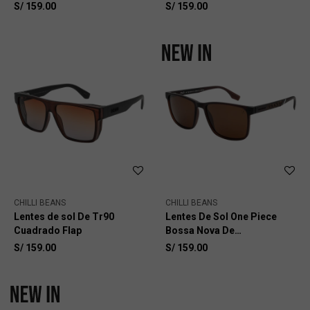
S/
159.00
S/
159.00
CHILLI BEANS
CHILLI BEANS
Lentes de sol De Tr90
Lentes De Sol One Piece
Cuadrado Flap
Bossa Nova De
Policarbonato
S/
159.00
S/
159.00