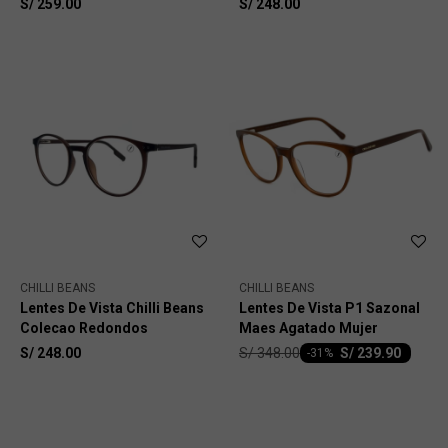
S/
259.00
S/
248.00
CHILLI BEANS
CHILLI BEANS
Lentes De Vista Chilli Beans
Lentes De Vista P1 Sazonal
Colecao Redondos
Maes Agatado Mujer
S/
348.00
S/
248.00
S/
239.90
-
31