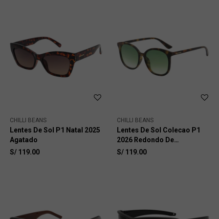
CHILLI BEANS
CHILLI BEANS
Lentes De Sol P1 Natal 2025
Lentes De Sol Colecao P1
Agatado
2026 Redondo De
Policarbonato
S/
119.00
S/
119.00