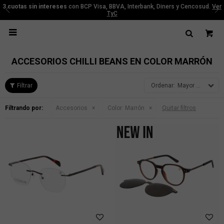
3 cuotas sin intereses
con BCP Visa, BBVA, Interbank, Diners y Cencosud.
Ver
TyC

ACCESORIOS CHILLI BEANS EN COLOR MARRÓN
Mayor precio
Filtrando por:
Accesorios
Color:
Marrón
Quitar filtros