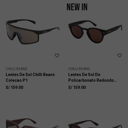
CHILLI BEANS
CHILLI BEANS
Lentes De Sol Chilli Beans
Lentes De Sol De
Colecao P1
Policarbonato Redondo
Chilli Beans Natal
S/
159.00
S/
159.00