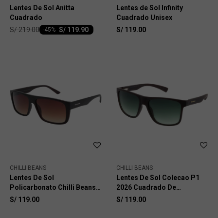
Lentes De Sol Anitta
Lentes de Sol Infinity
Cuadrado
Cuadrado Unisex
S/
219.00
S/
119.90
S/
119.00
-
45
CHILLI BEANS
CHILLI BEANS
Lentes De Sol
Lentes De Sol Colecao P1
Policarbonato Chilli Beans
2026 Cuadrado De
Cuadrado
Policarbonato
S/
119.00
S/
119.00