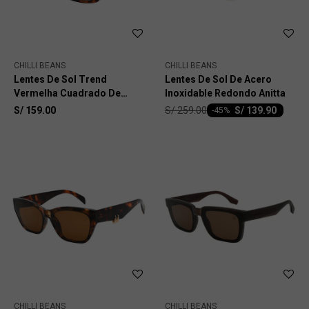
CHILLI BEANS
CHILLI BEANS
Lentes De Sol Trend
Lentes De Sol De Acero
Vermelha Cuadrado De
Inoxidable Redondo Anitta
Policarbonato
S/
259.00
S/
159.00
S/
139.90
-
45
CHILLI BEANS
CHILLI BEANS