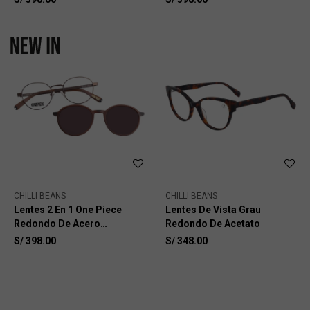
CHILLI BEANS
CHILLI BEANS
Lentes 2 En 1 One Piece
Lentes De Vista Grau
Redondo De Acero
Redondo De Acetato
Inoxidable
S/
398.00
S/
348.00