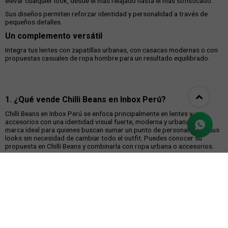
elevar cualquier look, desde el más relajado hasta el más sofisticado.
Sus diseños permiten reforzar identidad y personalidad a través de
pequeños detalles.
Un complemento versátil
Integra tus lentes con zapatillas urbanas, con casacas modernas o con
propuestas casuales de ropa hombre para un resultado equilibrado.
1. ¿Qué vende Chilli Beans en Inbox Perú?
Chilli Beans en Inbox Perú se enfoca principalmente en lentes y
accesorios con una identidad visual fuerte, moderna y urbana. Es una
marca ideal para quienes buscan sumar un punto de personalidad a sus
looks sin necesidad de cambiar todo el outfit. Puedes conocer su
propuesta en Chilli Beans y combinarla con ropa urbana o accesorios.
2. ¿Por qué los lentes Chilli Beans son una buena
compra?
Porque los lentes no solo cumplen una función práctica, también tienen
un peso fuerte en la construcción del estilo personal. Chilli Beans
destaca por ofrecer diseños que no pasan desapercibidos y que
funcionan tanto para looks casuales como para outfits más arriesgados
o creativos. Puedes combinarlos con casacas, polos y zapatillas
urbanas.