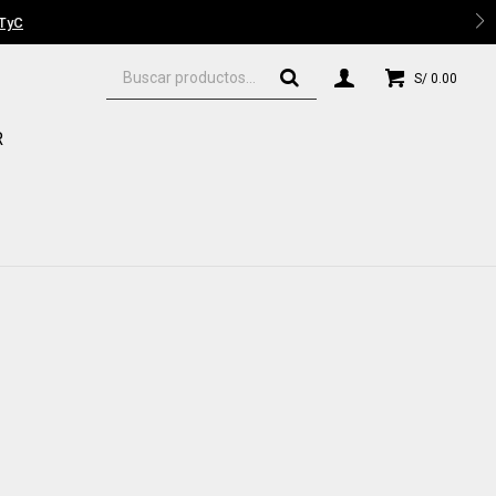
 TyC
S/
0.00
R