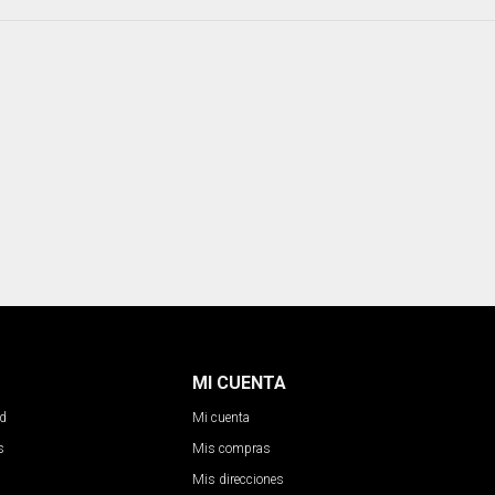
MI CUENTA
ad
Mi cuenta
s
Mis compras
Mis direcciones