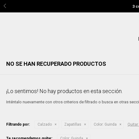
3 c
NO SE HAN RECUPERADO PRODUCTOS
¡Lo sentimos! No hay productos en esta sección.
Inténtalo nuevamente con otros criterios de filtrado o busca en otras sec
Filtrando por:
Calzado
Zapatillas
Color:
Guinda
Quitar 
Te recomendamos quitar:
Color:
Guinda