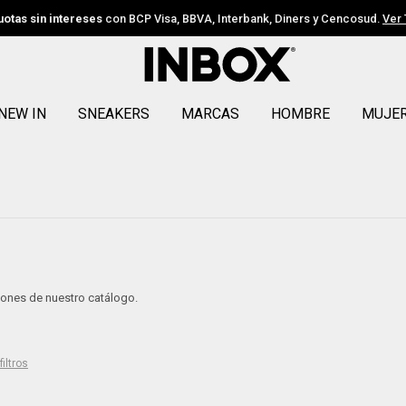
uotas sin intereses
con BCP Visa, BBVA, Interbank, Diners y Cencosud.
Ver
NEW IN
SNEAKERS
MARCAS
HOMBRE
MUJE
ciones de nuestro catálogo.
filtros