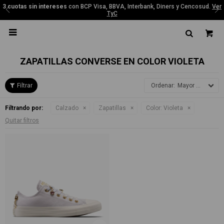
3 cuotas sin intereses
con BCP Visa, BBVA, Interbank, Diners y Cencosud.
Ver
TyC

ZAPATILLAS CONVERSE EN COLOR VIOLETA
Mayor precio
Filtrando por:
Calzado
Zapatillas
Color:
Violeta
Quitar filtros