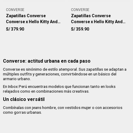
CONVERSE
CONVERSE
Zapatillas Converse
Zapatillas Converse
Converse x Hello Kitty And
Converse x Hello Kitty And
Friends Chuck Taylor All
Friends Chuck Taylor All
S/
379.90
S/
359.90
Star Charmed Unisex
Star BFFS Unisex
Converse: actitud urbana en cada paso
Converse es sinónimo de estilo atemporal. Sus zapatillas se adaptan a
múltiples outfits y generaciones, convirtiéndose en un básico del
armario urbano.
En Inbox Perú encuentras modelos que funcionan tanto en looks
relajados como en combinaciones más creativas.
Un clásico versátil
Combínalas con jeans hombre, con vestidos mujer o con accesorios
como gorras urbanas.