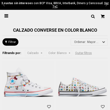
3 cuotas sin intereses
con BCP Visa, BBVA, Interbank, Diners y Cencosud.
Ver
TyC

CALZADO CONVERSE EN COLOR BLANCO
Mayor precio
Filtrando por:
Calzado
Color:
Blanco
Quitar filtros