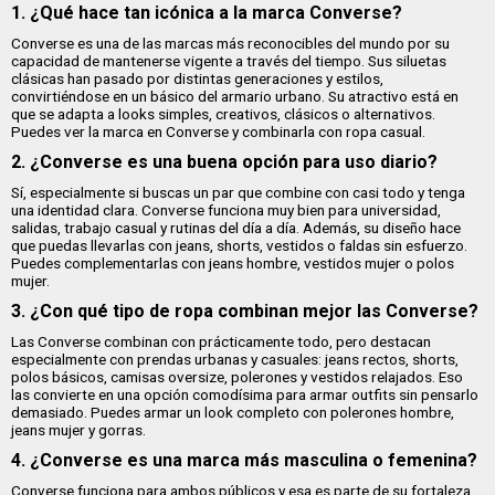
1. ¿Qué hace tan icónica a la marca Converse?
Converse es una de las marcas más reconocibles del mundo por su
capacidad de mantenerse vigente a través del tiempo. Sus siluetas
clásicas han pasado por distintas generaciones y estilos,
convirtiéndose en un básico del armario urbano. Su atractivo está en
que se adapta a looks simples, creativos, clásicos o alternativos.
Puedes ver la marca en Converse y combinarla con ropa casual.
2. ¿Converse es una buena opción para uso diario?
Sí, especialmente si buscas un par que combine con casi todo y tenga
una identidad clara. Converse funciona muy bien para universidad,
salidas, trabajo casual y rutinas del día a día. Además, su diseño hace
que puedas llevarlas con jeans, shorts, vestidos o faldas sin esfuerzo.
Puedes complementarlas con jeans hombre, vestidos mujer o polos
mujer.
3. ¿Con qué tipo de ropa combinan mejor las Converse?
Las Converse combinan con prácticamente todo, pero destacan
especialmente con prendas urbanas y casuales: jeans rectos, shorts,
polos básicos, camisas oversize, polerones y vestidos relajados. Eso
las convierte en una opción comodísima para armar outfits sin pensarlo
demasiado. Puedes armar un look completo con polerones hombre,
jeans mujer y gorras.
4. ¿Converse es una marca más masculina o femenina?
Converse funciona para ambos públicos y esa es parte de su fortaleza.