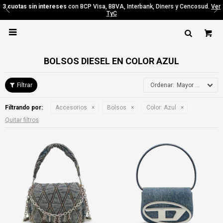
3 cuotas sin intereses
con BCP Visa, BBVA, Interbank, Diners y Cencosud.
Ver
TyC

BOLSOS DIESEL EN COLOR AZUL
Mayor precio
Filtrando por:
Accesorios
Bolsos
Color:
Azul
Quitar filtros