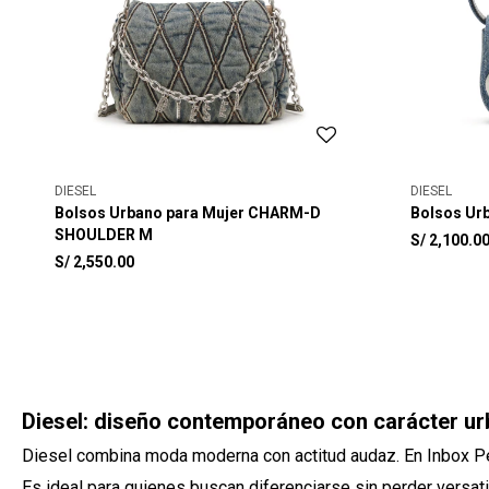
DIESEL
DIESEL
Bolsos Urbano para Mujer CHARM-D
Bolsos Ur
SHOULDER M
S/
2,100.0
S/
2,550.00
Diesel: diseño contemporáneo con carácter u
Diesel combina moda moderna con actitud audaz. En Inbox Pe
Es ideal para quienes buscan diferenciarse sin perder versati