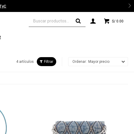
 TyC
S/
0.00
R
4 artículos
Mayor precio