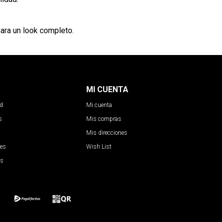
ara un look completo.
MI CUENTA
ad
Mi cuenta
s
Mis compras
Mis direcciones
nes
Wish List
es