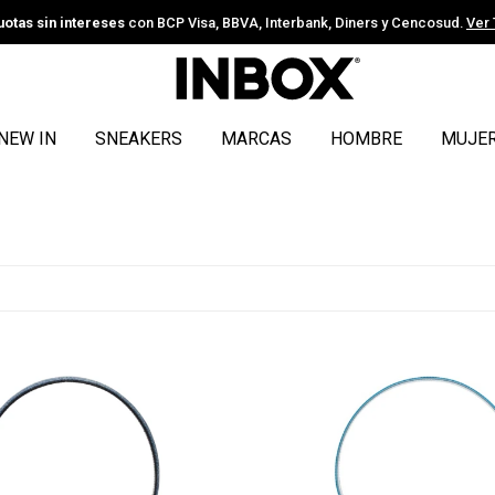
uotas sin intereses
con BCP Visa, BBVA, Interbank, Diners y Cencosud.
Ver
NEW IN
SNEAKERS
MARCAS
HOMBRE
MUJE