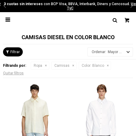
3 cuotas sin intereses
con BCP Visa, BBVA, Interbank, Diners y Cencosud.
Ver
TyC

CAMISAS DIESEL EN COLOR BLANCO
Mayor precio
Filtrando por:
Ropa
Camisas
Color:
Blanco
Quitar filtros