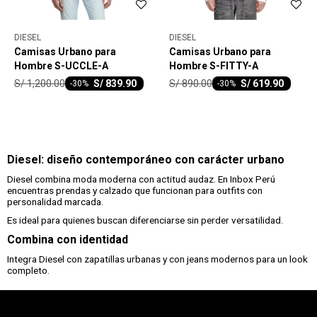
DIESEL
DIESEL
Camisas Urbano para
Camisas Urbano para
Hombre S-UCCLE-A
Hombre S-FITTY-A
S/
1,200.00
S/
890.00
S/
839.90
S/
619.90
-
30
-
30
Diesel: diseño contemporáneo con carácter urbano
Diesel combina moda moderna con actitud audaz. En Inbox Perú
encuentras prendas y calzado que funcionan para outfits con
personalidad marcada.
Es ideal para quienes buscan diferenciarse sin perder versatilidad.
Combina con identidad
Integra Diesel con zapatillas urbanas y con jeans modernos para un look
completo.