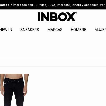
uotas sin intereses
con BCP Visa, BBVA, Interbank, Diners y Cencosud.
Ver
NEW IN
SNEAKERS
MARCAS
HOMBRE
MUJE