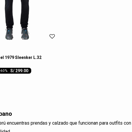
el 1979 Sleenker L.32
S/
299.00
-
60
rbano
rú encuentras prendas y calzado que funcionan para outfits con
lidad.