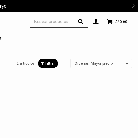
 TyC
S/
0.00
R
2 artículos
Mayor precio