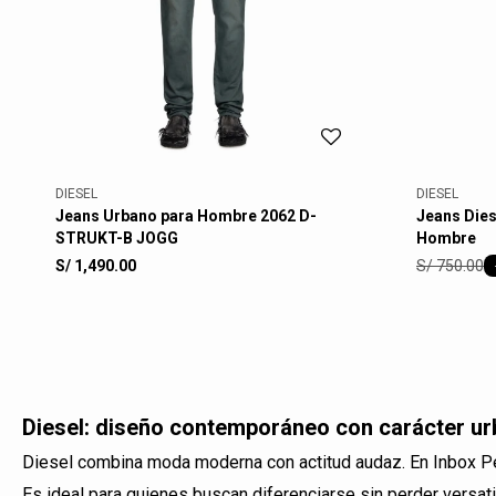
DIESEL
DIESEL
Jeans Urbano para Hombre 2062 D-
Jeans Dies
STRUKT-B JOGG
Hombre
S/
750.00
S/
1,490.00
Diesel: diseño contemporáneo con carácter u
Diesel combina moda moderna con actitud audaz. En Inbox Pe
Es ideal para quienes buscan diferenciarse sin perder versati