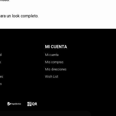
ara un look completo.
MI CUENTA
ad
Mi cuenta
s
Mis compras
Mis direcciones
nes
Wish List
es