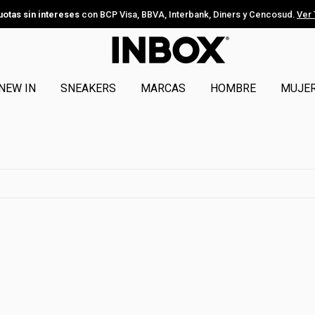
uotas sin intereses
con BCP Visa, BBVA, Interbank, Diners y Cencosud.
Ver
NEW IN
SNEAKERS
MARCAS
HOMBRE
MUJE