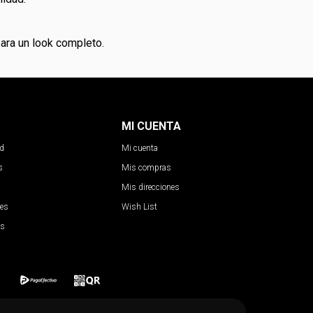
ara un look completo.
MI CUENTA
ad
Mi cuenta
s
Mis compras
Mis direcciones
nes
Wish List
es