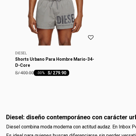
DIESEL
Shorts Urbano Para Hombre Mario-34-
D-Core
S/
400.00
S/
279.90
-
30
Diesel: diseño contemporáneo con carácter u
Diesel combina moda moderna con actitud audaz. En Inbox Pe
Es ideal para quienes buscan diferenciarse sin perder versati