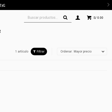
 TyC
S/
0.00
R
1 artículo
Mayor precio