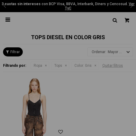
3 cuotas sin intereses
con BCP Visa, BBVA, Interbank, Diners y Cencosud.
Ver
TyC

TOPS DIESEL EN COLOR GRIS
Mayor precio
Filtrando por:
Ropa
Tops
Color:
Gris
Quitar filtros