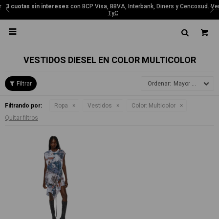
3 cuotas sin intereses
con BCP Visa, BBVA, Interbank, Diners y Cencosud.
Ver
TyC

VESTIDOS DIESEL EN COLOR MULTICOLOR
Mayor precio
Filtrando por:
Ropa
Vestidos
Color:
Multicolor
Quitar filtros