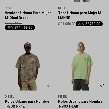
DIESEL
DIESEL
Vestidos Urbano Para Mujer
Tops Urbano para Mujer M-
M-Oloni Dress
LIANNE
S/
2,100.00
S/
1,050.00
S/
739.90
-
29
S/
1,469.90
-
30
DIESEL
DIESEL
Polos Urbano para Hombre
Polos Urbano para Hombre
T-BOXT-R12
T-BOXT-LAB