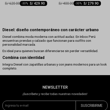
S/
620.00
S/
400.00
S/
429.90
S/
279.90
-
30
-
30
Diesel: diseño contemporáneo con carácter urbano
Diesel combina moda moderna con actitud audaz. En Inbox Perú
encuentras prendas y calzado que funcionan para outfits con
personalidad marcada.
Es ideal para quienes buscan diferenciarse sin perder versatilidad.
Combina con identidad
Integra Diesel con zapatillas urbanas y con jeans modernos para un look
completo.
NEWSLETTER
¡Suscríbete y recibe todas nuestras novedades!
SUSCRIBIRME