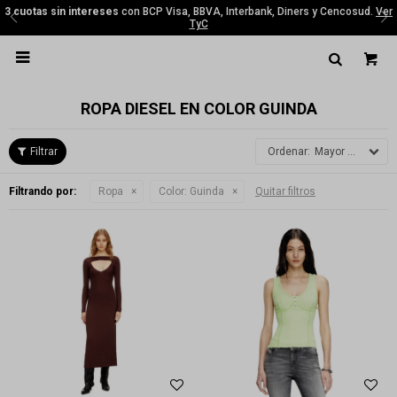
3 cuotas sin intereses
con BCP Visa, BBVA, Interbank, Diners y Cencosud.
Ver
TyC

ROPA DIESEL EN COLOR GUINDA
Mayor precio
Filtrando por:
Ropa
Color:
Guinda
Quitar filtros