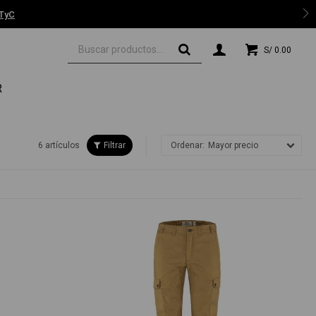
 TyC
S/
0.00
R
6 artículos
Mayor precio