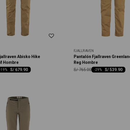
FJALLRAVEN
jallraven Abisko Hike
Pantalón Fjallraven Greenla
M Hombre
Reg Hombre
S/
765.00
S/
679.90
S/
539.90
-
19
-
29