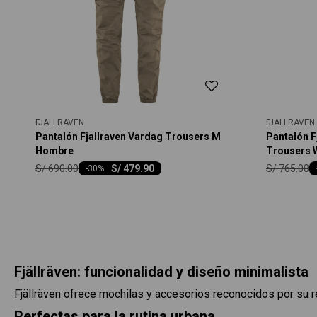
FJALLRAVEN
FJALLRAVEN
Pantalón Fjallraven Vardag Trousers M
Pantalón F
Hombre
Trousers 
S/
690.00
S/
765.00
S/
479.90
-
30
Fjällräven: funcionalidad y diseño minimalista
Fjällräven ofrece mochilas y accesorios reconocidos por su res
Perfectas para la rutina urbana