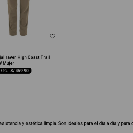
jallraven High Coast Trail
W Mujer
S/
459.90
-
39
istencia y estética limpia. Son ideales para el día a día y para q