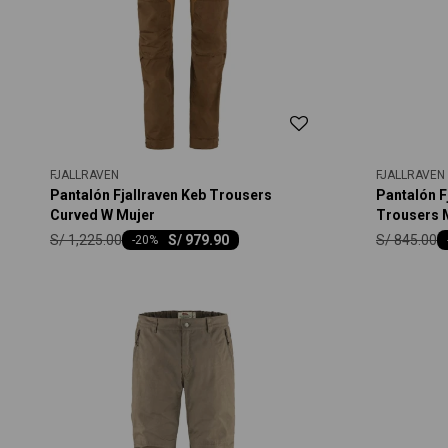
FJALLRAVEN
FJALLRAVEN
Pantalón Fjallraven Keb Trousers
Pantalón F
Curved W Mujer
Trousers 
S/
1,225.00
S/
845.00
S/
979.90
-
20