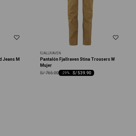
FJALLRAVEN
nd Jeans M
Pantalón Fjallraven Stina Trousers W
Mujer
S/
765.00
S/
539.90
-
29