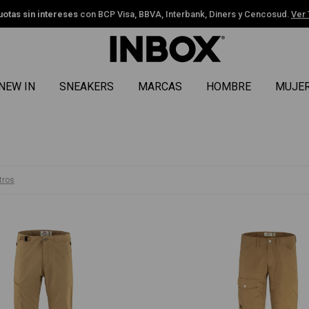
uotas sin intereses
con BCP Visa, BBVA, Interbank, Diners y Cencosud.
Ver
NEW IN
SNEAKERS
MARCAS
HOMBRE
MUJE
ltros