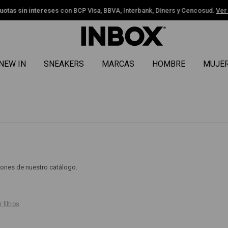
uotas sin intereses
con BCP Visa, BBVA, Interbank, Diners y Cencosud.
Ver
NEW IN
SNEAKERS
MARCAS
HOMBRE
MUJE
ciones de nuestro catálogo.
 filtros