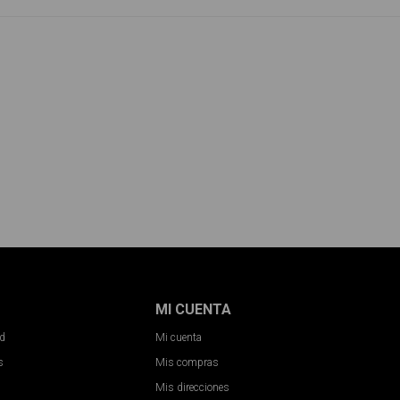
MI CUENTA
ad
Mi cuenta
s
Mis compras
Mis direcciones