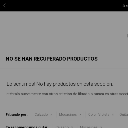
3 c
NO SE HAN RECUPERADO PRODUCTOS
¡Lo sentimos! No hay productos en esta sección.
Inténtalo nuevamente con otros criterios de filtrado o busca en otras sec
Filtrando por:
Calzado
Mocasines
Color:
Violeta
Quitar
Te recomendamos quitar:
Calzado
Mocasines