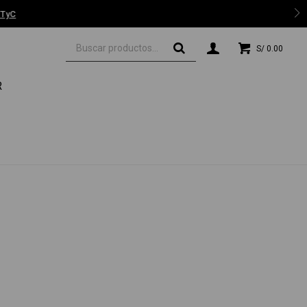
 TyC
S/
0.00
R