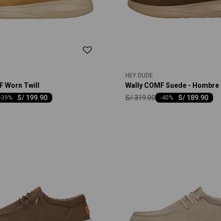
HEY DUDE
F Worn Twill
Wally COMF Suede - Hombre
S/
319.00
S/
199.90
S/
189.90
-
39
-
40