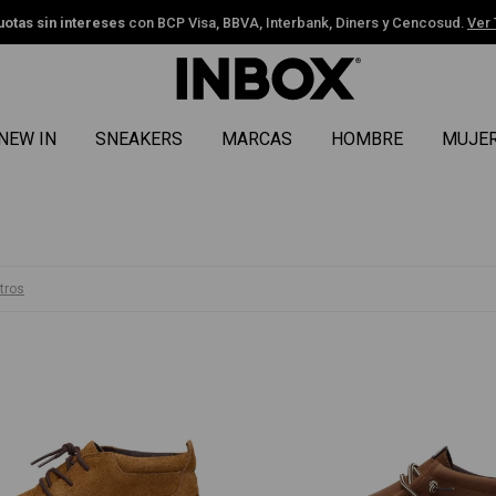
uotas sin intereses
con BCP Visa, BBVA, Interbank, Diners y Cencosud.
Ver
NEW IN
SNEAKERS
MARCAS
HOMBRE
MUJE
ltros