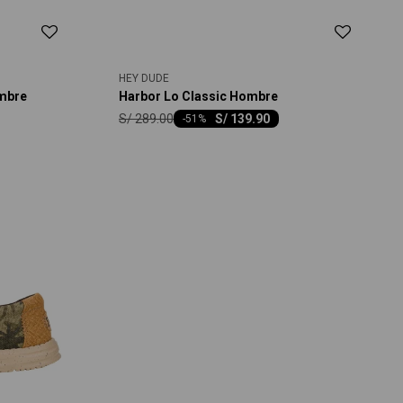
HEY DUDE
ombre
Harbor Lo Classic Hombre
S/
289.00
S/
139.90
-
51