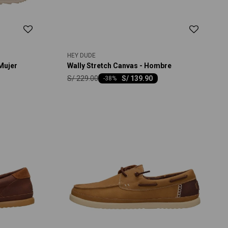
HEY DUDE
Mujer
Wally Stretch Canvas - Hombre
S/
229.00
S/
139.90
-
38