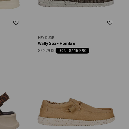
HEY DUDE
Wally Sox - Hombre
S/
229.00
S/
159.90
-
30