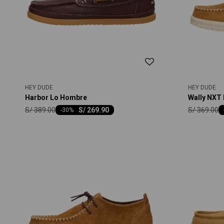
HEY DUDE
HEY DUDE
Harbor Lo Hombre
Wally NXT
S/
389.00
S/
369.00
S/
269.90
-
30