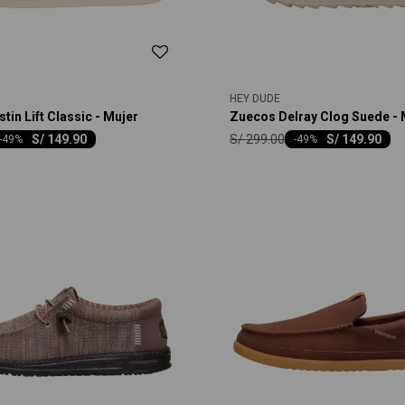
HEY DUDE
tin Lift Classic - Mujer
Zuecos Delray Clog Suede - 
S/
299.00
S/
149.90
S/
149.90
-
49
-
49