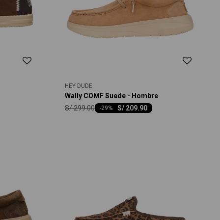
HEY DUDE
Wally COMF Suede - Hombre
S/
299.00
S/
209.90
-
29