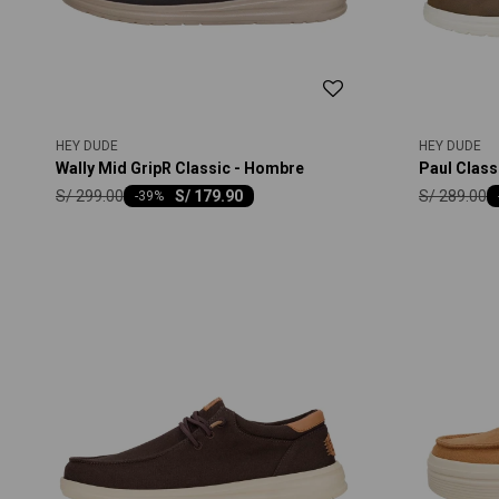
HEY DUDE
HEY DUDE
Wally Mid GripR Classic - Hombre
Paul Class
S/
299.00
S/
289.00
S/
179.90
-
39