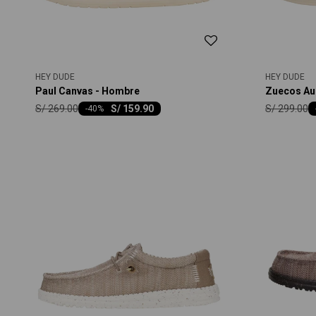
HEY DUDE
HEY DUDE
Paul Canvas - Hombre
Zuecos Aus
S/
269.00
S/
299.00
S/
159.90
-
40