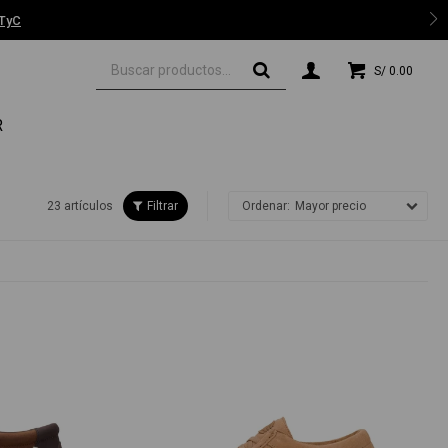
 TyC
S/
0.00
R
23 artículos
Mayor precio