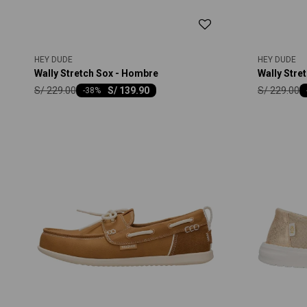
HEY DUDE
HEY DUDE
Wally Stretch Sox - Hombre
Wally Stre
S/
229.00
S/
229.00
S/
139.90
-
38