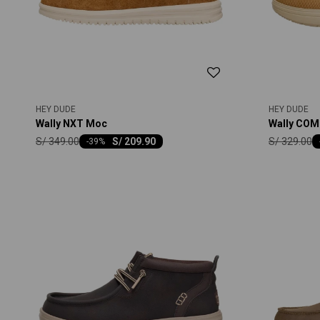
HEY DUDE
HEY DUDE
Wally NXT Moc
Wally COM
S/
349.00
S/
329.00
S/
209.90
-
39