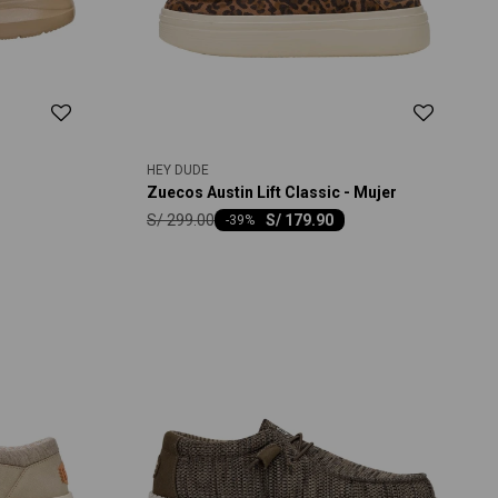
HEY DUDE
Zuecos Austin Lift Classic - Mujer
S/
299.00
S/
179.90
-
39