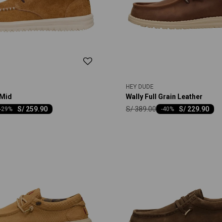
HEY DUDE
 Mid
Wally Full Grain Leather
S/
389.00
S/
259.90
S/
229.90
-
29
-
40