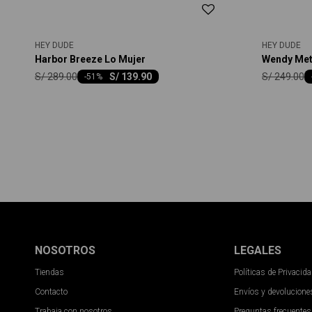
HEY DUDE
HEY DUDE
Harbor Breeze Lo Mujer
Wendy Meta
S/
289.00
S/
249.00
S/
139.90
-
51
NOSOTROS
LEGALES
Tiendas
Políticas de Privacid
Contacto
Envíos y devolucione
Trabaja con nosotros
Preguntas frecuentes