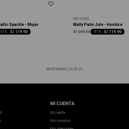
HEY DUDE
llic Sparkle - Mujer
Wally Palm Jute - Hombre
S/
249.00
S/
119.90
S/
119.90
-
51
-
51
MOSTRANDO
23
DE
23
MI CUENTA
ad
Mi cuenta
s
Mis compras
Mis direcciones