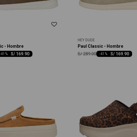
HEY DUDE
ic - Hombre
Paul Classic - Hombre
S/
289.00
S/
169.90
S/
169.90
-
41
-
41