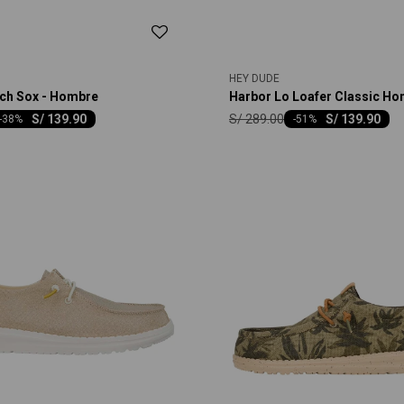
HEY DUDE
tch Sox - Hombre
Harbor Lo Loafer Classic H
S/
289.00
S/
139.90
S/
139.90
-
38
-
51