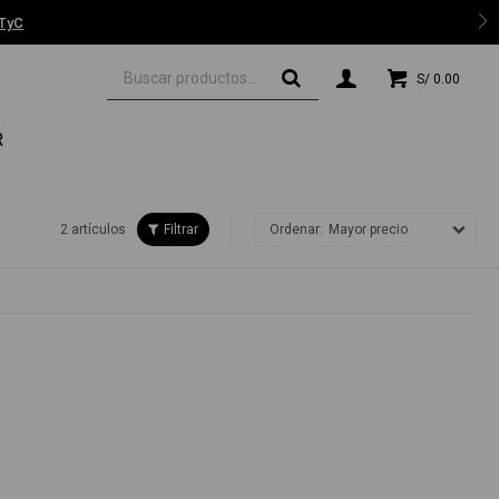
 TyC
S/
0.00
R
2 artículos
Mayor precio