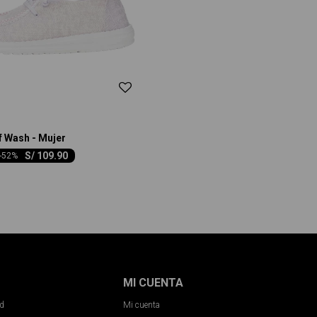
 Wash - Mujer
S/
109.90
-
52
MI CUENTA
ad
Mi cuenta