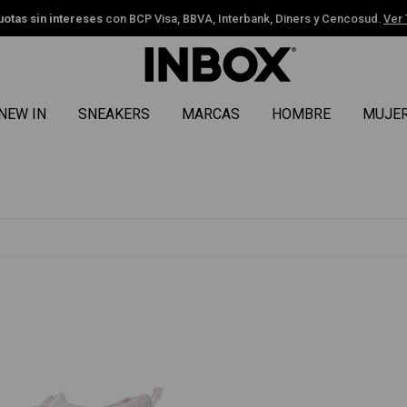
uotas sin intereses
con BCP Visa, BBVA, Interbank, Diners y Cencosud.
Ver
NEW IN
SNEAKERS
MARCAS
HOMBRE
MUJE