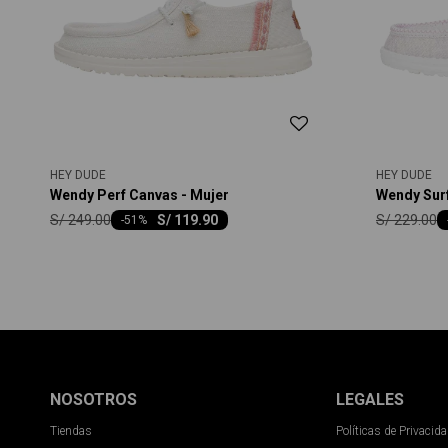
HEY DUDE
HEY DUDE
Wendy Perf Canvas - Mujer
Wendy Surf
S/
249.00
S/
229.00
S/
119.90
-
51
NOSOTROS
LEGALES
Tiendas
Políticas de Privacid