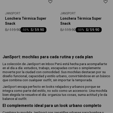
JANSPORT
JANSPORT
Lonchera Térmica Super
Lonchera Térmica Super
Snack
Snack
S/
119.90
S/
119.90
S/
59.90
S/
59.90
-
50
-
50
JanSport: mochilas para cada rutina y cada plan
La colección de JanSport en Inbox Perú está hecha para acompañarte
en el día a día: estudios, trabajo, escapadas cortas o simplemente
moverte por la ciudad con comodidad. Sus mochilas destacan por su
diseño funcional, capacidad y estilo urbano, convirtiéndose en un básico
que combina con cualquier outfit, sin importar la temporada.
JanSport encaja perfecto en looks relajados y urbanos porque se
integra como parte del estilo, no solo como un accesorio. Una mochila
bien elegida te resuelve el día: organiza tus cosas, suma actitud y le da
balance al outfit.
El complemento ideal para un look urbano completo
Combina tu mochila JanSport con zapatillas urbanas para hombre o