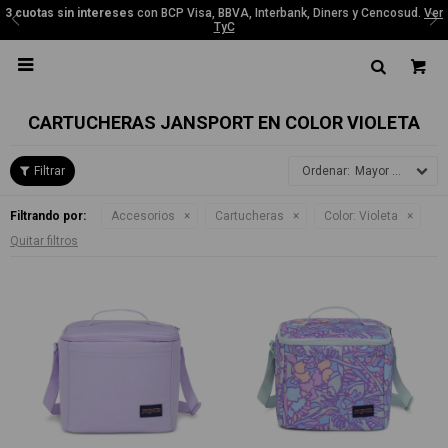
3 cuotas sin intereses
con BCP Visa, BBVA, Interbank, Diners y Cencosud.
Ver
TyC

CARTUCHERAS JANSPORT EN COLOR VIOLETA
Mayor precio
Filtrando por:
Accesorios
Cartucheras
Color:
Violeta
Quitar filtros