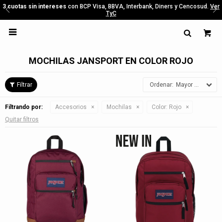
3 cuotas sin intereses
con BCP Visa, BBVA, Interbank, Diners y Cencosud.
Ver
TyC

MOCHILAS JANSPORT EN COLOR ROJO
Mayor precio
Filtrando por:
Accesorios
Mochilas
Color:
Rojo
Quitar filtros