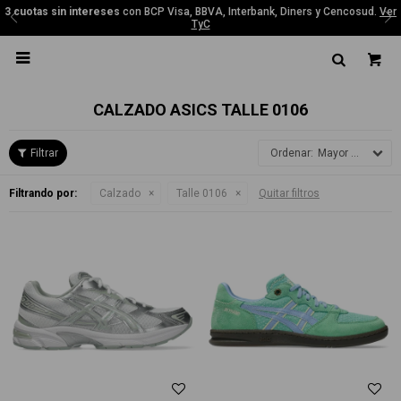
3 cuotas sin intereses
con BCP Visa, BBVA, Interbank, Diners y Cencosud.
Ver
TyC

CALZADO ASICS TALLE 0106
Mayor precio
Filtrando por:
Calzado
Talle 0106
Quitar filtros