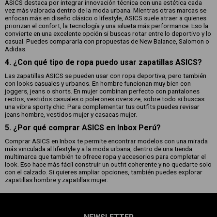
ASICS destaca por integrar innovación técnica con una estética cada
vez más valorada dentro de la moda urbana. Mientras otras marcas se
enfocan más en diseño clásico o lifestyle, ASICS suele atraer a quienes
priorizan el confort, la tecnología y una silueta más performance. Eso la
convierte en una excelente opción si buscas rotar entre lo deportivo y lo
casual. Puedes compararla con propuestas de New Balance, Salomon o
Adidas.
4. ¿Con qué tipo de ropa puedo usar zapatillas ASICS?
Las zapatillas ASICS se pueden usar con ropa deportiva, pero también
con looks casuales y urbanos. En hombre funcionan muy bien con
joggers, jeans o shorts. En mujer combinan perfecto con pantalones
rectos, vestidos casuales o polerones oversize, sobre todo si buscas
una vibra sporty chic. Para complementar tus outfits puedes revisar
jeans hombre, vestidos mujer y casacas mujer.
5. ¿Por qué comprar ASICS en Inbox Perú?
Comprar ASICS en Inbox te permite encontrar modelos con una mirada
más vinculada al lifestyle y a la moda urbana, dentro de una tienda
multimarca que también te ofrece ropa y accesorios para completar el
look. Eso hace más fácil construir un outfit coherente y no quedarte solo
con el calzado. Si quieres ampliar opciones, también puedes explorar
zapatillas hombre y zapatillas mujer.