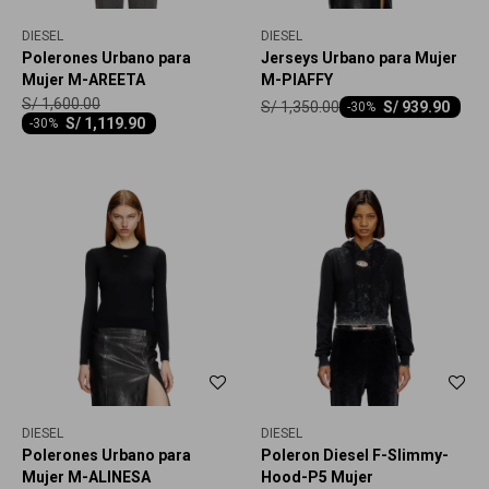
DIESEL
DIESEL
Polerones Urbano para
Jerseys Urbano para Mujer
Mujer M-AREETA
M-PIAFFY
S/
1,600.00
S/
1,350.00
S/
939.90
-
30
S/
1,119.90
-
30
DIESEL
DIESEL
Polerones Urbano para
Poleron Diesel F-Slimmy-
Mujer M-ALINESA
Hood-P5 Mujer