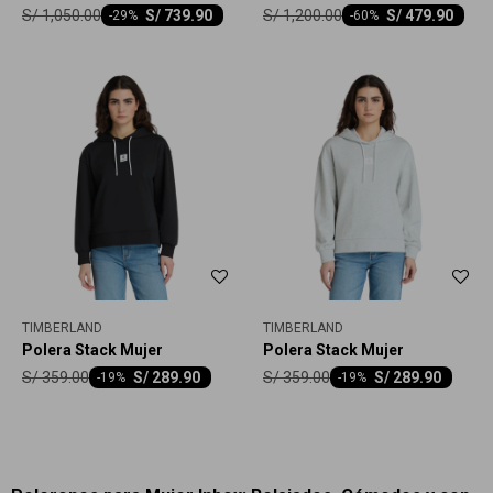
S/
1,050.00
S/
1,200.00
S/
739.90
S/
479.90
-
29
-
60
TIMBERLAND
TIMBERLAND
Polera Stack Mujer
Polera Stack Mujer
S/
359.00
S/
359.00
S/
289.90
S/
289.90
-
19
-
19