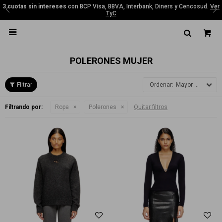
3 cuotas sin intereses
con BCP Visa, BBVA, Interbank, Diners y Cencosud.
Ver
TyC

POLERONES MUJER
Mayor precio
Filtrando por:
Ropa
Polerones
Quitar filtros