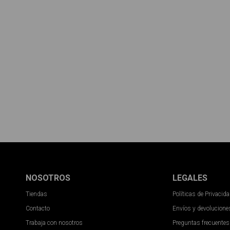
NOSOTROS
LEGALES
Tiendas
Políticas de Privacid
Contacto
Envíos y devolucione
Trabaja con nosotros
Preguntas frecuentes