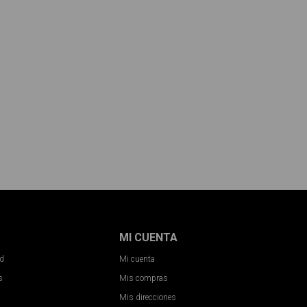
MI CUENTA
ad
Mi cuenta
s
Mis compras
Mis direcciones