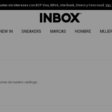
uotas sin intereses
con BCP Visa, BBVA, Interbank, Diners y Cencosud.
Ver
NEW IN
SNEAKERS
MARCAS
HOMBRE
MUJE
ciones de nuestro catálogo.