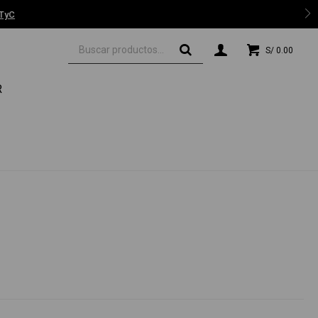
 TyC
S/
0.00
R