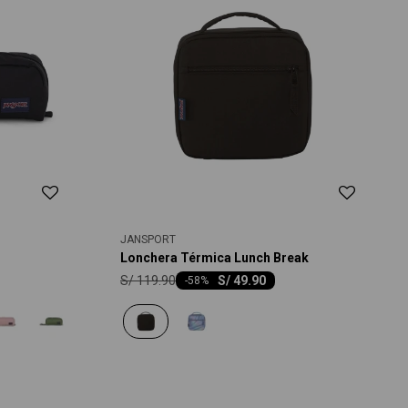
JANSPORT
Lonchera Térmica Lunch Break
S/
119.90
S/
49.90
-
58