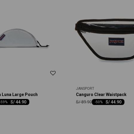
JANSPORT
a Luna Large Pouch
Canguro Clear Waistpack
S/
89.90
S/
44.90
S/
44.90
-
59
-
50