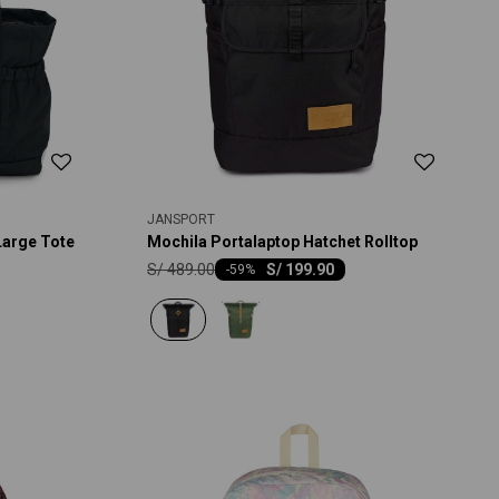
JANSPORT
Large Tote
Mochila Portalaptop Hatchet Rolltop
S/
489.00
S/
199.90
-
59