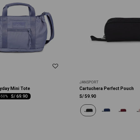
JANSPORT
yday Mini Tote
Cartuchera Perfect Pouch
S/
69.90
S/
59.90
-
50