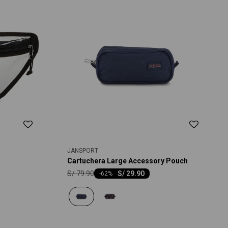
JANSPORT
Cartuchera Large Accessory Pouch
S/
79.90
S/
29.90
-
62