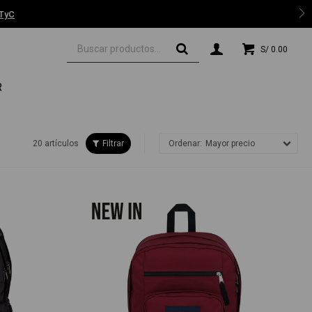
 TyC
S/
0.00
R
20 artículos
Mayor precio