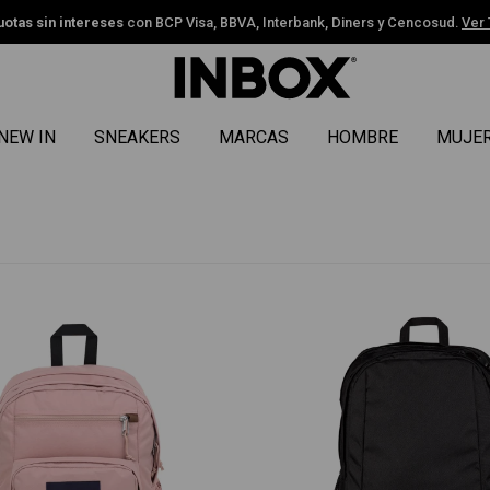
uotas sin intereses
con BCP Visa, BBVA, Interbank, Diners y Cencosud.
Ver
NEW IN
SNEAKERS
MARCAS
HOMBRE
MUJE