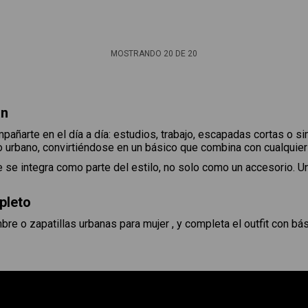
MOSTRANDO
20
DE
20
an
pañarte en el día a día: estudios, trabajo, escapadas cortas o
 urbano, convirtiéndose en un básico que combina con cualquier o
se integra como parte del estilo, no solo como un accesorio. Una
pleto
re o zapatillas urbanas para mujer , y completa el outfit con b