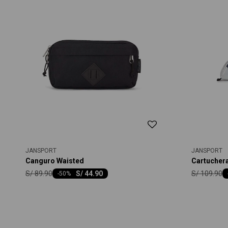
JANSPORT
JANSPORT
Canguro Waisted
Cartucher
S/
89.90
S/
109.90
S/
44.90
-
50