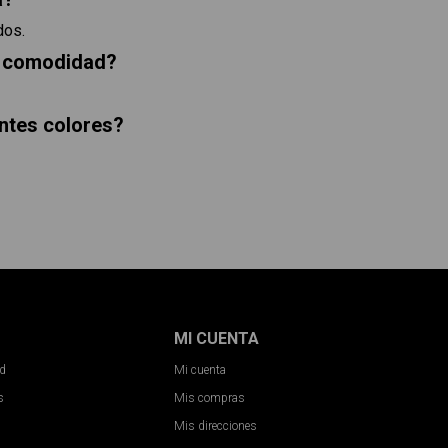
dos.
la comodidad?
entes colores?
MI CUENTA
ad
Mi cuenta
s
Mis compras
Mis direcciones