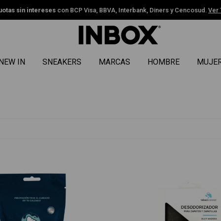
uotas sin intereses
con BCP Visa, BBVA, Interbank, Diners y Cencosud.
Ver
NEW IN
SNEAKERS
MARCAS
HOMBRE
MUJE