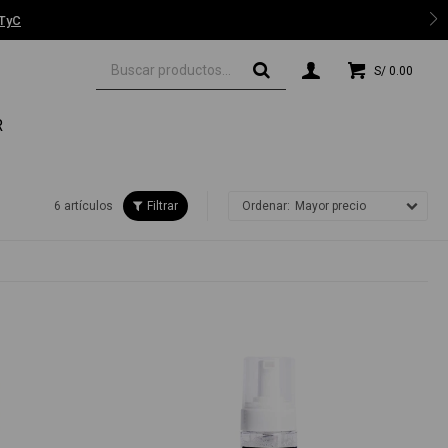
 TyC
S/
0.00
R
6 artículos
Mayor precio