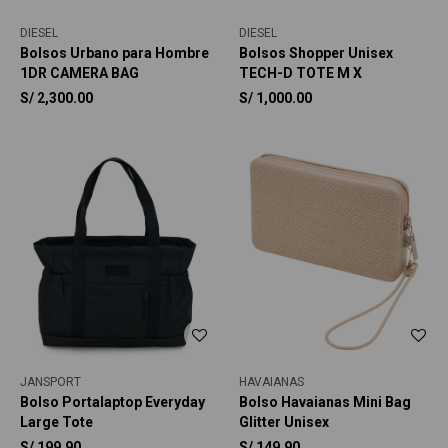
DIESEL
DIESEL
Bolsos Urbano para Hombre
Bolsos Shopper Unisex
1DR CAMERA BAG
TECH-D TOTE M X
S/
2,300.00
S/
1,000.00
JANSPORT
HAVAIANAS
Bolso Portalaptop Everyday
Bolso Havaianas Mini Bag
Large Tote
Glitter Unisex
S/
199.90
S/
149.90