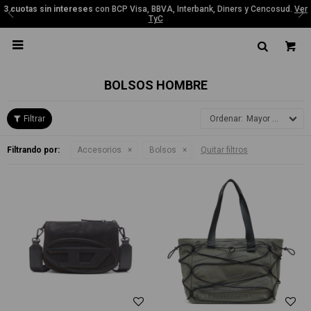
3 cuotas sin intereses
con BCP Visa, BBVA, Interbank, Diners y Cencosud.
Ver
TyC

BOLSOS HOMBRE
Mayor precio
Filtrando por:
Accesorios
Bolsos
Quitar filtros