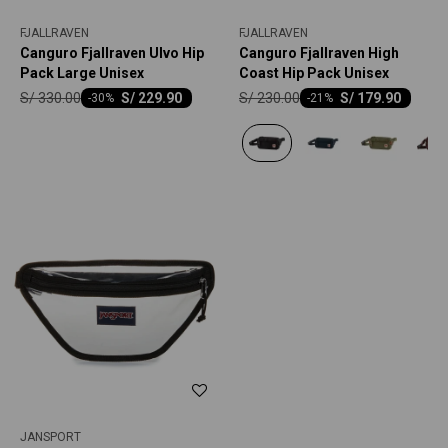
FJALLRAVEN
FJALLRAVEN
Canguro Fjallraven Ulvo Hip
Canguro Fjallraven High
Pack Large Unisex
Coast Hip Pack Unisex
S/
330.00
S/
230.00
S/
229.90
S/
179.90
-
30
-
21
JANSPORT