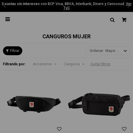
3 cuotas sin intereses
con BCP Visa, BBVA, Interbank, Diners y Cencosud.
Ver
TyC

CANGUROS MUJER
Mayor precio
Filtrando por:
Accesorios
Canguros
Quitar filtros