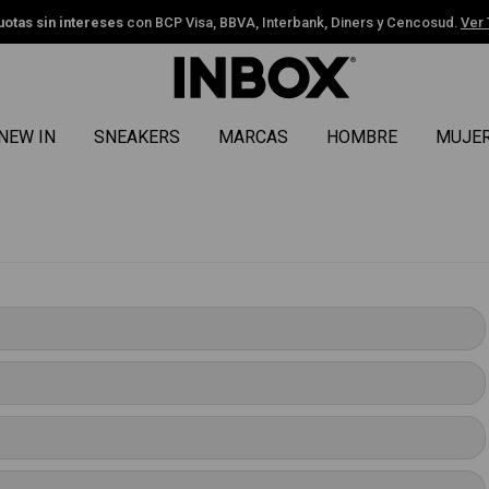
uotas sin intereses
con BCP Visa, BBVA, Interbank, Diners y Cencosud.
Ver
NEW IN
SNEAKERS
MARCAS
HOMBRE
MUJE