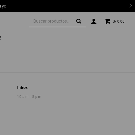
 TyC
S/
0.00
R
Inbox
10 a.m. - 5 p.m.