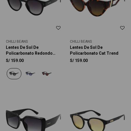
CHILLI BEANS
CHILLI BEANS
Lentes De Sol De
Lentes De Sol De
Policarbonato Redondo
Policarbonato Cat Trend
Chilli Beans Natal
S/
159.00
S/
159.00