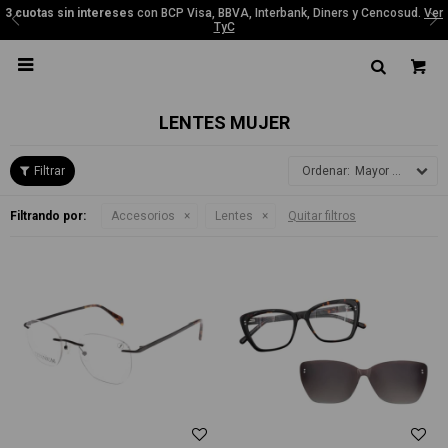
3 cuotas sin intereses
con BCP Visa, BBVA, Interbank, Diners y Cencosud.
Ver
TyC

LENTES MUJER
Mayor precio
Filtrando por:
Accesorios
Lentes
Quitar filtros