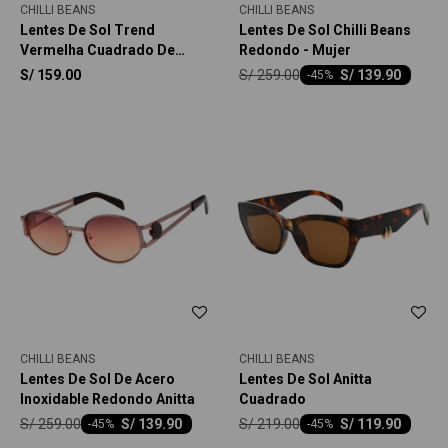
CHILLI BEANS
CHILLI BEANS
Lentes De Sol Trend
Lentes De Sol Chilli Beans
Vermelha Cuadrado De
Redondo - Mujer
Policarbonato
S/
259.00
S/
159.00
S/
139.90
-
45
CHILLI BEANS
CHILLI BEANS
Lentes De Sol De Acero
Lentes De Sol Anitta
Inoxidable Redondo Anitta
Cuadrado
S/
259.00
S/
219.00
S/
139.90
S/
119.90
-
45
-
45