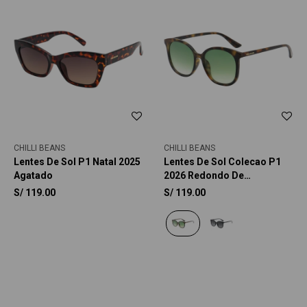
CHILLI BEANS
CHILLI BEANS
Lentes De Sol P1 Natal 2025
Lentes De Sol Colecao P1
Agatado
2026 Redondo De
Policarbonato
S/
119.00
S/
119.00