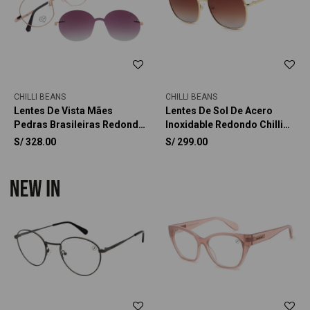
CHILLI BEANS
CHILLI BEANS
Lentes De Vista Mães
Lentes De Sol De Acero
Pedras Brasileiras Redondo
Inoxidable Redondo Chilli
Mujer
Beans
S/
328.00
S/
299.00