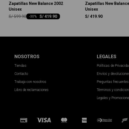
Zapatillas New Balance 2002
Zapatillas New Balance
Unisex
Unisex
S/
599.90
S/
419.90
S/
419.90
-
30
NOSOTROS
LEGALES
Tiendas
Políticas de Privacid
Contacto
Envíos y devolucione
Trabaja con nosotros
Preguntas frecuentes
Libro de reclamaciones
Términos y condicio
Legales y Promocion