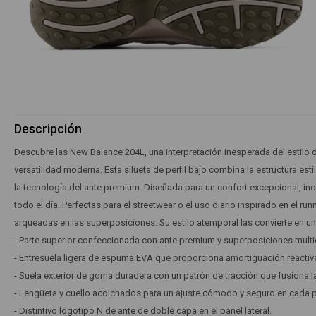
Descripción
Descubre las New Balance 204L, una interpretación inesperada del estilo d
versatilidad moderna. Esta silueta de perfil bajo combina la estructura esti
la tecnología del ante premium. Diseñada para un confort excepcional, i
todo el día. Perfectas para el streetwear o el uso diario inspirado en el ru
arqueadas en las superposiciones. Su estilo atemporal las convierte en un
- Parte superior confeccionada con ante premium y superposiciones multic
- Entresuela ligera de espuma EVA que proporciona amortiguación reacti
- Suela exterior de goma duradera con un patrón de tracción que fusiona la
- Lengüeta y cuello acolchados para un ajuste cómodo y seguro en cada 
- Distintivo logotipo N de ante de doble capa en el panel lateral.