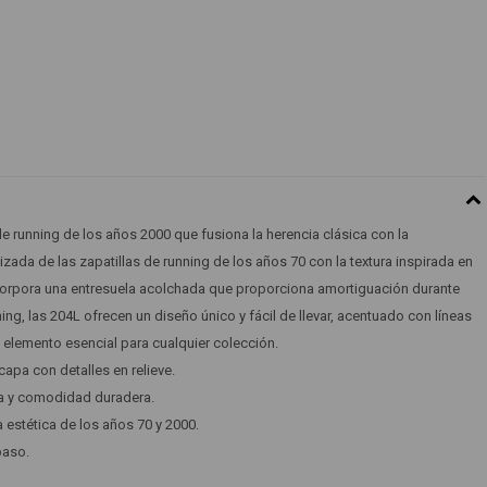
e running de los años 2000 que fusiona la herencia clásica con la
lizada de las zapatillas de running de los años 70 con la textura inspirada en
ncorpora una entresuela acolchada que proporciona amortiguación durante
nning, las 204L ofrecen un diseño único y fácil de llevar, acentuado con líneas
 elemento esencial para cualquier colección.
apa con detalles en relieve.
va y comodidad duradera.
 estética de los años 70 y 2000.
paso.