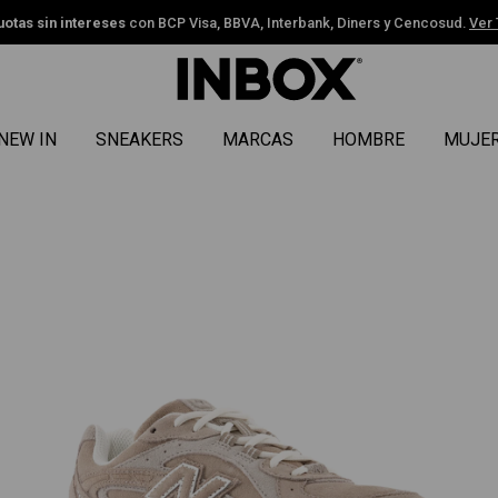
uotas sin intereses
con BCP Visa, BBVA, Interbank, Diners y Cencosud.
Ver
NEW IN
SNEAKERS
MARCAS
HOMBRE
MUJE