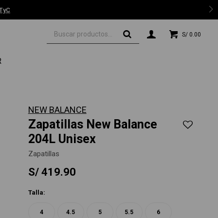
 TyC
S/
0.00
R
NEW BALANCE
Zapatillas New Balance
204L Unisex
Zapatillas
S/
419.90
Talla:
4
4.5
5
5.5
6