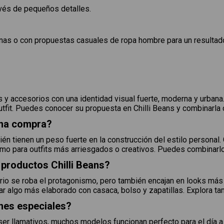
avés de pequeños detalles.
rnas o con propuestas casuales de ropa hombre para un resultado
s y accesorios con una identidad visual fuerte, moderna y urban
tfit. Puedes conocer su propuesta en Chilli Beans y combinarla 
uena compra?
ién tienen un peso fuerte en la construcción del estilo personal
mo para outfits más arriesgados o creativos. Puedes combinarlo
 productos Chilli Beans?
io se roba el protagonismo, pero también encajan en looks más 
ar algo más elaborado con casaca, bolso y zapatillas. Explora t
ones especiales?
er llamativos, muchos modelos funcionan perfecto para el día a d