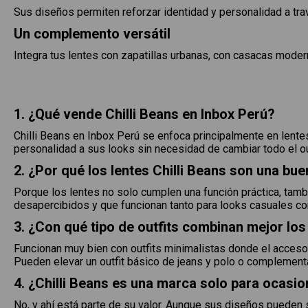
Sus diseños permiten reforzar identidad y personalidad a tr
Un complemento versátil
Integra tus lentes con zapatillas urbanas, con casacas mode
1. ¿Qué vende Chilli Beans en Inbox Perú?
Chilli Beans en Inbox Perú se enfoca principalmente en lente
personalidad a sus looks sin necesidad de cambiar todo el ou
2. ¿Por qué los lentes Chilli Beans son una b
Porque los lentes no solo cumplen una función práctica, tamb
desapercibidos y que funcionan tanto para looks casuales co
3. ¿Con qué tipo de outfits combinan mejor los
Funcionan muy bien con outfits minimalistas donde el accesor
Pueden elevar un outfit básico de jeans y polo o complement
4. ¿Chilli Beans es una marca solo para ocasi
No, y ahí está parte de su valor. Aunque sus diseños pueden s