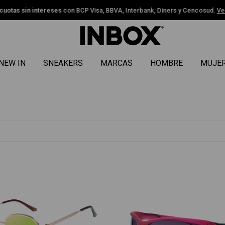
uotas sin intereses
con BCP Visa, BBVA, Interbank, Diners y Cencosud.
Ver
NEW IN
SNEAKERS
MARCAS
HOMBRE
MUJE