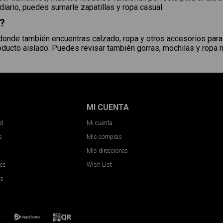
diario, puedes sumarle zapatillas y ropa casual.
ú?
donde también encuentras calzado, ropa y otros accesorios para
oducto aislado. Puedes revisar también gorras, mochilas y ropa m
MI CUENTA
ad
Mi cuenta
s
Mis compras
Mis direcciones
nes
Wish List
es