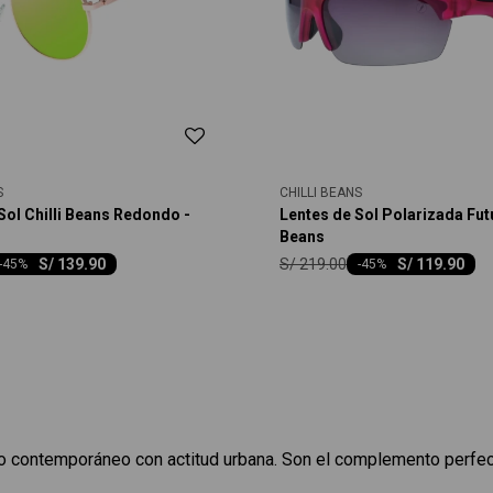
S
CHILLI BEANS
Sol Chilli Beans Redondo -
Lentes de Sol Polarizada Futu
Beans
S/
219.00
S/
139.90
S/
119.90
-
45
-
45
o contemporáneo con actitud urbana. Son el complemento perfecto