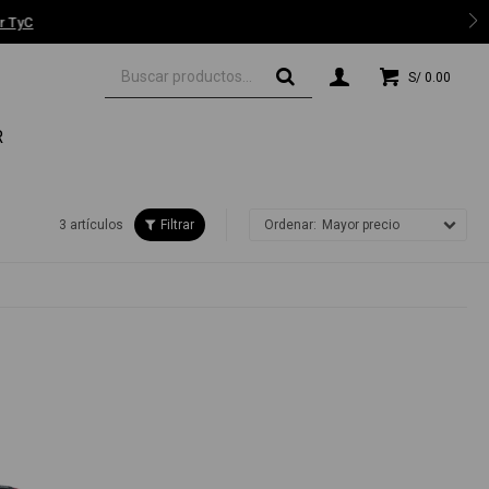
 TyC
S/
0.00
R
3 artículos
Mayor precio