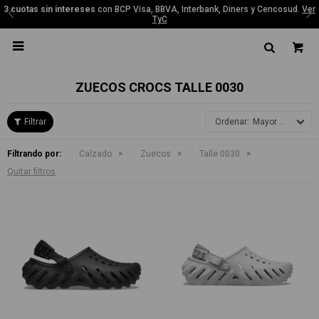
3 cuotas sin intereses
con BCP Visa, BBVA, Interbank, Diners y Cencosud.
Ver
TyC

ZUECOS CROCS TALLE 0030
Mayor precio
Filtrando por:
Calzado
Zuecos
Talle 0030
Quitar filtros