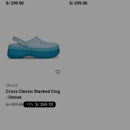
S/
299.00
S/
299.00
CROCS
Crocs Classic Stacked Clog
- Unisex
S/
299.00
S/
269.10
-
10