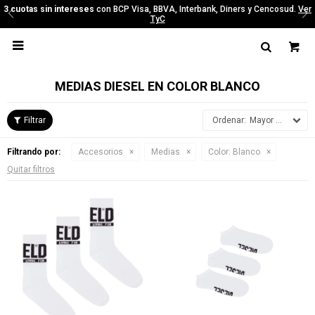
3 cuotas sin intereses
con BCP Visa, BBVA, Interbank, Diners y Cencosud.
Ver
TyC

MEDIAS DIESEL EN COLOR BLANCO
Mayor precio
Filtrando por:
Accesorios
Medias
Color:
Blanco
Quitar filtros