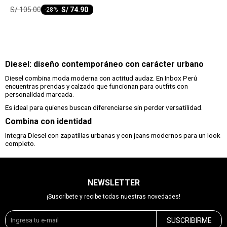
PACK
S/
105.00
S/
74.90
-
28
Diesel: diseño contemporáneo con carácter urbano
Diesel combina moda moderna con actitud audaz. En Inbox Perú
encuentras prendas y calzado que funcionan para outfits con
personalidad marcada.
Es ideal para quienes buscan diferenciarse sin perder versatilidad.
Combina con identidad
Integra Diesel con zapatillas urbanas y con jeans modernos para un look
completo.
NEWSLETTER
¡Suscríbete y recibe todas nuestras novedades!
SUSCRIBIRME