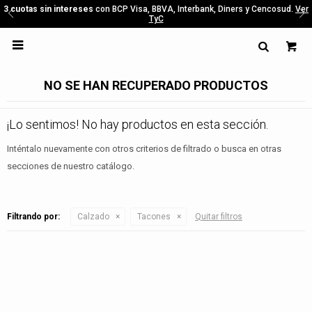
3 cuotas sin intereses
con BCP Visa, BBVA, Interbank, Diners y Cencosud.
Ver
TyC

NO SE HAN RECUPERADO PRODUCTOS
¡Lo sentimos! No hay productos en esta sección.
Inténtalo nuevamente con otros criterios de filtrado o busca en otras
secciones de nuestro catálogo.
Filtrando por:
Calzado
Tacones
Quitar filtros