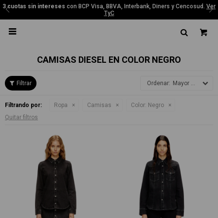
3 cuotas sin intereses
con BCP Visa, BBVA, Interbank, Diners y Cencosud.
Ver
TyC

CAMISAS DIESEL EN COLOR NEGRO
Mayor precio
Filtrando por:
Ropa
Camisas
Color:
Negro
Quitar filtros