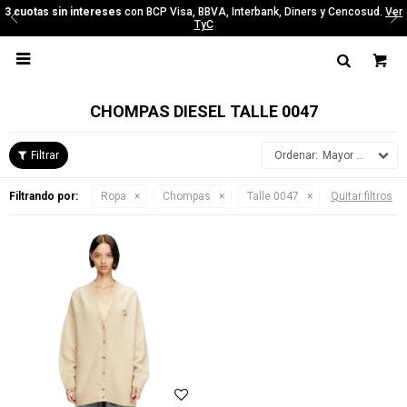
3 cuotas sin intereses
con BCP Visa, BBVA, Interbank, Diners y Cencosud.
Ver
TyC

CHOMPAS DIESEL TALLE 0047
Mayor precio
Filtrando por:
Ropa
Chompas
Talle 0047
Quitar filtros