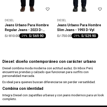
DIESEL
DIESEL
Jeans Urbano Para Hombre
Jeans Urbano Para Hombre
Regular Jeans - 2023 D-
Slim Jeans - 1993 D-Vyl
Finitive
S/
810.00
S/
750.00
S/
569.90
S/
529.90
-
29
-
29
Diesel: diseño contemporáneo con carácter urbano
Diesel combina moda moderna con actitud audaz. En Inbox Perú
encuentras prendas y calzado que funcionan para outfits con
personalidad marcada.
Es ideal para quienes buscan diferenciarse sin perder versatilidad.
Combina con identidad
Integra Diesel con zapatillas urbanas y con jeans modernos para un look
completo.