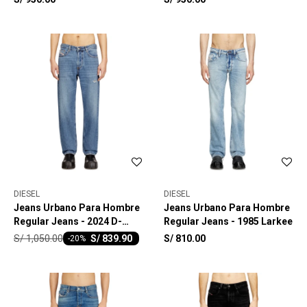
DIESEL
DIESEL
Jeans Urbano Para Hombre
Jeans Urbano Para Hombre
Regular Jeans - 2024 D-
Regular Jeans - 1985 Larkee
Macs
S/
1,050.00
S/
839.90
S/
810.00
-
20