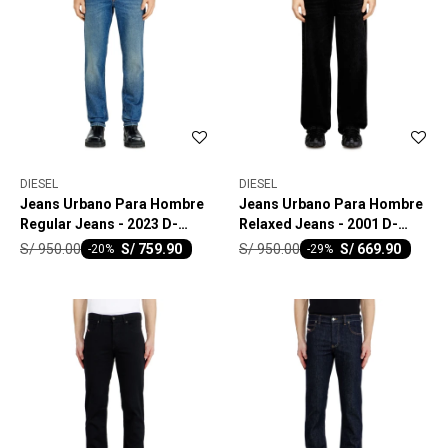
DIESEL
DIESEL
Jeans Urbano Para Hombre
Jeans Urbano Para Hombre
Regular Jeans - 2023 D-
Relaxed Jeans - 2001 D-
Finitive
Macro
S/
950.00
S/
950.00
S/
759.90
S/
669.90
-
20
-
29