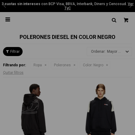
3 cuotas sin intereses
con BCP Visa, BBVA, Interbank, Diners y Cencosud.
Ver
TyC

POLERONES DIESEL EN COLOR NEGRO
Mayor precio
Filtrando por:
Ropa
Polerones
Color:
Negro
Quitar filtros