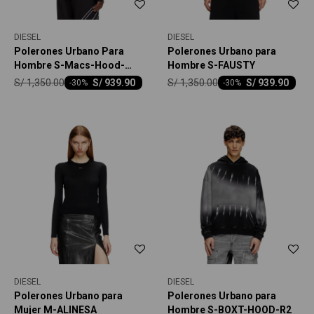
DIESEL
DIESEL
Polerones Urbano Para
Polerones Urbano para
Hombre S-Macs-Hood-
Hombre S-FAUSTY
Megoval-D Sweat-Shirt
S/
1,350.00
S/
1,350.00
S/
939.90
S/
939.90
-
30
-
30
DIESEL
DIESEL
Polerones Urbano para
Polerones Urbano para
Mujer M-ALINESA
Hombre S-BOXT-HOOD-R2