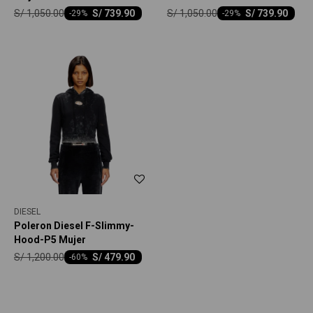
S/
1,050.00
S/
1,050.00
S/
739.90
S/
739.90
-
29
-
29
DIESEL
Poleron Diesel F-Slimmy-
Hood-P5 Mujer
S/
1,200.00
S/
479.90
-
60