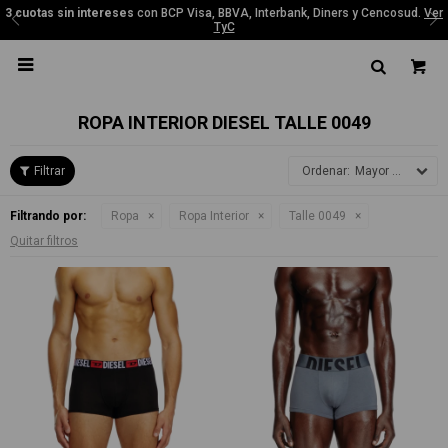
3 cuotas sin intereses
con BCP Visa, BBVA, Interbank, Diners y Cencosud.
Ver
TyC

ROPA INTERIOR DIESEL TALLE 0049
Mayor precio
Filtrando por:
Ropa
Ropa Interior
Talle 0049
Quitar filtros