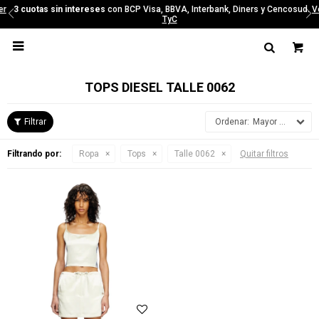
3 cuotas sin intereses
con BCP Visa, BBVA, Interbank, Diners y Cencosud.
Ver
TyC

TOPS DIESEL TALLE 0062
Mayor precio
Filtrando por:
Ropa
Tops
Talle 0062
Quitar filtros