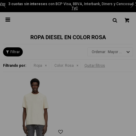
3 cuotas sin intereses
con BCP Visa, BBVA, Interbank, Diners y Cencosud.
Ver
TyC

ROPA DIESEL EN COLOR ROSA
Mayor precio
Filtrando por:
Ropa
Color:
Rosa
Quitar filtros