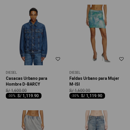
DIESEL
DIESEL
Casacas Urbano para
Faldas Urbano para Mujer
Hombre D-BARCY
M-ISI
S/
1,600.00
S/
1,600.00
S/
1,119.90
S/
1,119.90
-
30
-
30