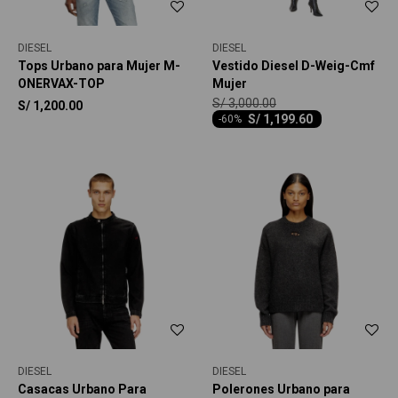
DIESEL
DIESEL
Tops Urbano para Mujer M-
Vestido Diesel D-Weig-Cmf
ONERVAX-TOP
Mujer
S/
3,000.00
S/
1,200.00
S/
1,199.60
-
60
DIESEL
DIESEL
Casacas Urbano Para
Polerones Urbano para