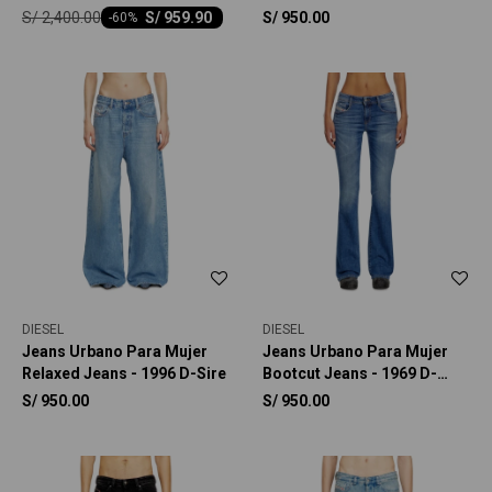
S/
2,400.00
S/
959.90
S/
950.00
-
60
DIESEL
DIESEL
Jeans Urbano Para Mujer
Jeans Urbano Para Mujer
Relaxed Jeans - 1996 D-Sire
Bootcut Jeans - 1969 D-
Ebbey
S/
950.00
S/
950.00