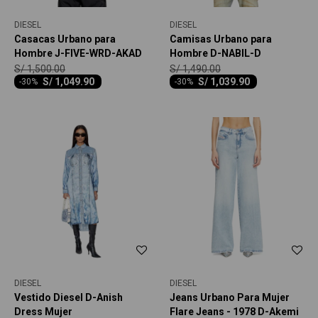
DIESEL
DIESEL
Casacas Urbano para
Camisas Urbano para
Hombre J-FIVE-WRD-AKAD
Hombre D-NABIL-D
S/
1,500.00
S/
1,490.00
S/
1,049.90
S/
1,039.90
-
30
-
30
DIESEL
DIESEL
Vestido Diesel D-Anish
Jeans Urbano Para Mujer
Dress Mujer
Flare Jeans - 1978 D-Akemi