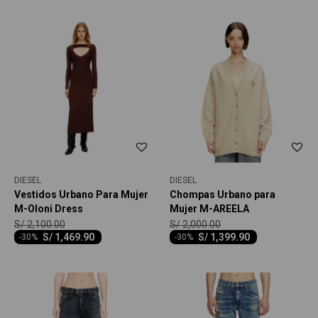
DIESEL
DIESEL
Vestidos Urbano Para Mujer
Chompas Urbano para
M-Oloni Dress
Mujer M-AREELA
S/
2,100.00
S/
2,000.00
S/
1,469.90
S/
1,399.90
-
30
-
30