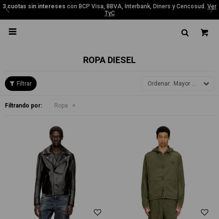
3 cuotas sin intereses
con BCP Visa, BBVA, Interbank, Diners y Cencosud.
Ver
TyC

ROPA DIESEL
Mayor precio
Filtrando por:
Ropa