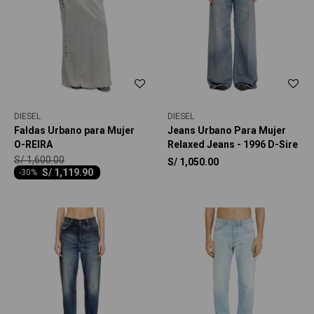
DIESEL
DIESEL
Faldas Urbano para Mujer
Jeans Urbano Para Mujer
O-REIRA
Relaxed Jeans - 1996 D-Sire
S/
1,600.00
S/
1,050.00
S/
1,119.90
-
30