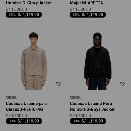
Hombre D-Glory Jacket
Mujer M-AREETA
S/
1,600.00
S/
1,600.00
S/
1,119.90
S/
1,119.90
-
30
-
30
DIESEL
DIESEL
Casacas Urbano para
Casacas Urbano Para
Unisex J-FENIC-AG
Hombre S-Boys Jacket
S/
1,600.00
S/
1,600.00
S/
1,119.90
S/
1,119.90
-
30
-
30