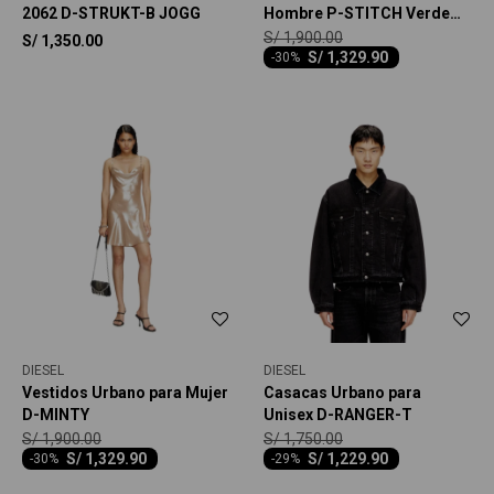
2062 D-STRUKT-B JOGG
Hombre P-STITCH Verde
Militar
S/
1,900.00
S/
1,350.00
S/
1,329.90
-
30
DIESEL
DIESEL
Vestidos Urbano para Mujer
Casacas Urbano para
D-MINTY
Unisex D-RANGER-T
S/
1,900.00
S/
1,750.00
S/
1,329.90
S/
1,229.90
-
30
-
29