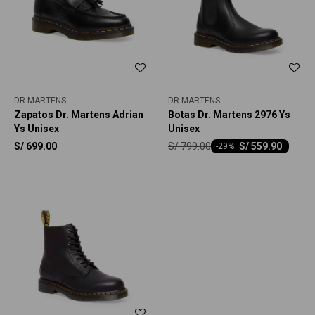
DR MARTENS
DR MARTENS
Zapatos Dr. Martens Adrian
Botas Dr. Martens 2976 Ys
Ys Unisex
Unisex
S/
799.00
S/
699.00
S/
559.90
-
29