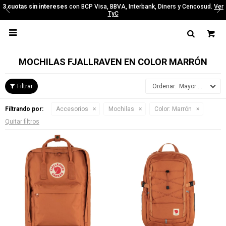
3 cuotas sin intereses
con BCP Visa, BBVA, Interbank, Diners y Cencosud.
Ver
TyC

MOCHILAS FJALLRAVEN EN COLOR MARRÓN
Mayor precio
Filtrando por:
Accesorios
Mochilas
Color:
Marrón
Quitar filtros