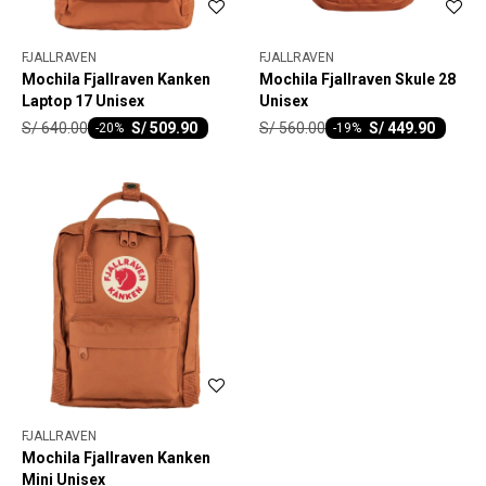
FJALLRAVEN
FJALLRAVEN
Mochila Fjallraven Kanken
Mochila Fjallraven Skule 28
Laptop 17 Unisex
Unisex
S/
640.00
S/
560.00
S/
509.90
S/
449.90
-
20
-
19
FJALLRAVEN
Mochila Fjallraven Kanken
Mini Unisex