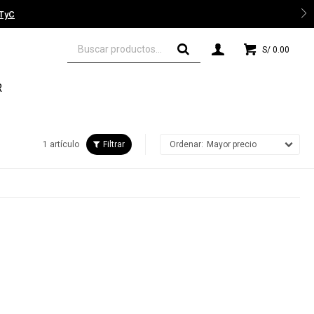
 TyC
S/
0.00
R
1 artículo
Mayor precio