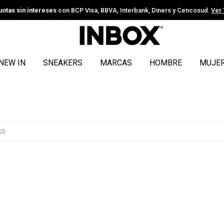
uotas sin intereses
con BCP Visa, BBVA, Interbank, Diners y Cencosud.
Ver
NEW IN
SNEAKERS
MARCAS
HOMBRE
MUJE
ros