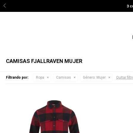
3 c
CAMISAS FJALLRAVEN MUJER
Filtrando por:
Ropa
Camisas
Género:
Mujer
Quitar filt