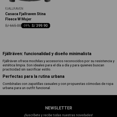
FJALLRAVEN
Casaca Fjallraven Stina
Fleece W Mujer
S/
665.00
S/
399.90
-
39
Fjällräven: funcionalidad y diseño minimalista
Fjällräven ofrece mochilas y accesorios reconocidos por su resistencia y
estética limpia. Son ideales para el día a día y para quienes buscan
practicidad sin sacrificar estilo.
Perfectas para la rutina urbana
Combínalas con zapatillas casuales y con propuestas cómodas de ropa
urbana para un outfit funcional.
NEWSLETTER
¡Suscríbete y recibe todas nuestras novedades!