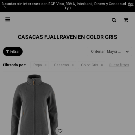
3 cuotas sin intereses
con BCP Visa, BBVA, Interbank, Diners y Cencosud.
Ver
TyC

CASACAS FJALLRAVEN EN COLOR GRIS
Mayor precio
Filtrando por:
Ropa
Casacas
Color:
Gris
Quitar filtros