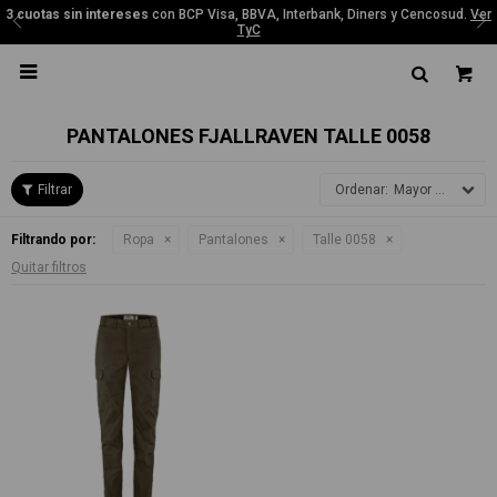
3 cuotas sin intereses
con BCP Visa, BBVA, Interbank, Diners y Cencosud.
Ver
TyC

PANTALONES FJALLRAVEN TALLE 0058
Mayor precio
Filtrando por:
Ropa
Pantalones
Talle 0058
Quitar filtros