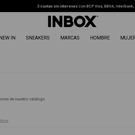
uotas sin intereses
con BCP Visa, BBVA, Interbank, Diners y Cencosud.
Ver
NEW IN
SNEAKERS
MARCAS
HOMBRE
MUJE
ciones de nuestro catálogo.
iltros