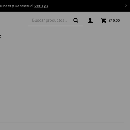
 TyC
S/
0.00
R