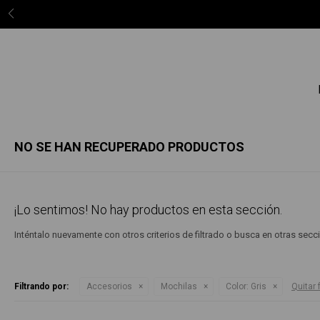
3 c
NO SE HAN RECUPERADO PRODUCTOS
¡Lo sentimos! No hay productos en esta sección.
Inténtalo nuevamente con otros criterios de filtrado o busca en otras sec
Filtrando por:
Accesorios
Mochilas
Color:
Gris
Quitar f