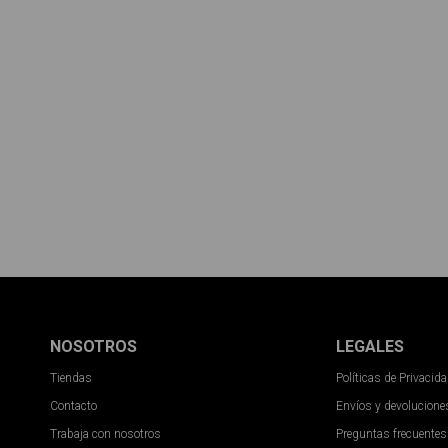
NOSOTROS
LEGALES
Tiendas
Políticas de Privacid
Contacto
Envíos y devolucione
Trabaja con nosotros
Preguntas frecuentes