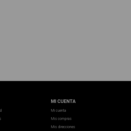
MI CUENTA
ad
Mi cuenta
s
Mis compras
Mis direcciones