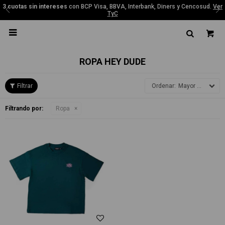
3 cuotas sin intereses
con BCP Visa, BBVA, Interbank, Diners y Cencosud.
Ver
TyC

ROPA HEY DUDE
Mayor precio
Filtrando por:
Ropa