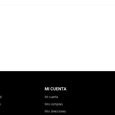
MI CUENTA
ad
Mi cuenta
s
Mis compras
Mis direcciones