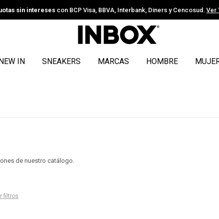
uotas sin intereses
con BCP Visa, BBVA, Interbank, Diners y Cencosud.
Ver
NEW IN
SNEAKERS
MARCAS
HOMBRE
MUJE
ciones de nuestro catálogo.
 filtros