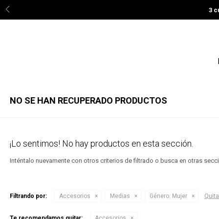
3 c
NO SE HAN RECUPERADO PRODUCTOS
¡Lo sentimos! No hay productos en esta sección.
Inténtalo nuevamente con otros criterios de filtrado o busca en otras sec
Filtrando por:
Accesorios
Medias
Género:
Mujer
Quitar
Te recomendamos quitar:
Accesorios