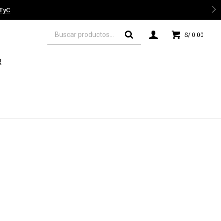
 TyC
S/
0.00
R