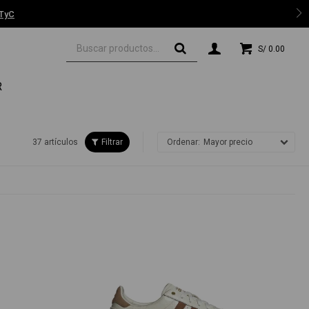
 TyC
S/
0.00
R
37 artículos
Mayor precio