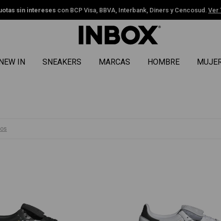
uotas sin intereses
con BCP Visa, BBVA, Interbank, Diners y Cencosud.
Ver
NEW IN
SNEAKERS
MARCAS
HOMBRE
MUJE
ros