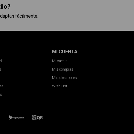
ilo?
daptan fácilmente.
MI CUENTA
ad
Mi cuenta
s
Mis compras
Mis direcciones
nes
Wish List
es