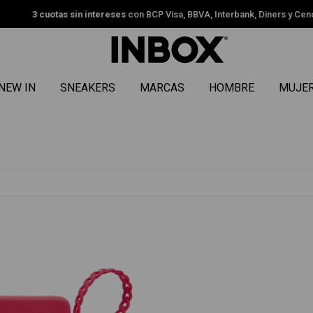
uotas sin intereses
con BCP Visa, BBVA, Interbank, Diners y Cencosud.
Ver
NEW IN
SNEAKERS
MARCAS
HOMBRE
MUJE