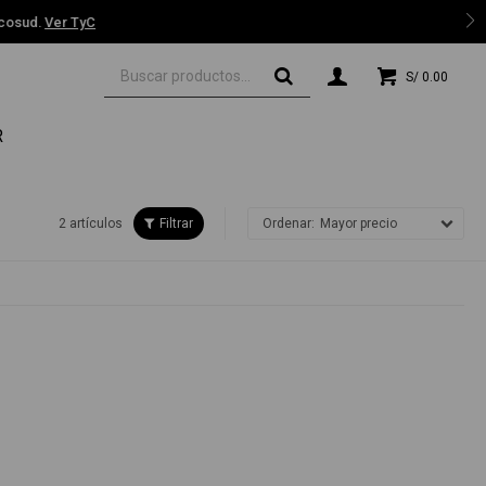
 TyC
S/
0.00
R
2 artículos
Mayor precio